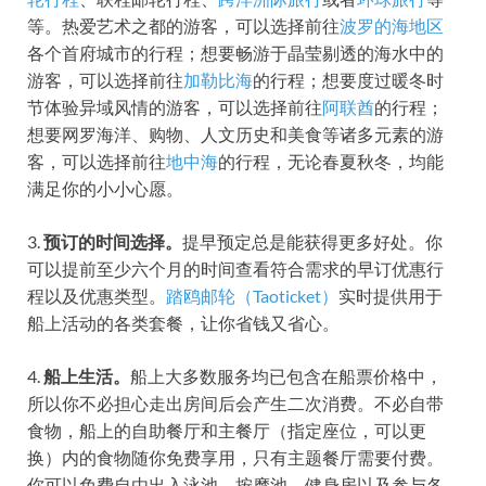
等。热爱艺术之都的游客，可以选择前往
波罗的海地区
各个首府城市的行程；想要畅游于晶莹剔透的海水中的
游客，可以选择前往
加勒比海
的行程；想要度过暖冬时
节体验异域风情的游客，可以选择前往
阿联酋
的行程；
想要网罗海洋、购物、人文历史和美食等诸多元素的游
客，可以选择前往
地中海
的行程，无论春夏秋冬，均能
满足你的小小心愿。
3.
预订的时间选择。
提早预定总是能获得更多好处。你
可以提前至少六个月的时间查看符合需求的早订优惠行
程以及优惠类型。
踏鸥邮轮（Taoticket）
实时提供用于
船上活动的各类套餐，让你省钱又省心。
4.
船上生活。
船上大多数服务均已包含在船票价格中，
所以你不必担心走出房间后会产生二次消费。不必自带
食物，船上的自助餐厅和主餐厅（指定座位，可以更
换）内的食物随你免费享用，只有主题餐厅需要付费。
你可以免费自由出入泳池、按摩池、健身房以及参与各