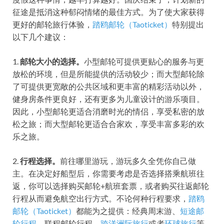
征途是抵消这种郁闷情绪的最佳方式。为了使大家获得
更好的邮轮旅行体验，
踏鸥邮轮（Taoticket）
特别提出
以下几个建议：
1.
邮轮大小的选择。
小型邮轮可提供更贴心的服务与更
放松的环境，但是所能提供的活动较少；而大型邮轮除
了可提供更宽敞的公共区域和更丰富的精彩活动以外，
健身房条件更良好，还有更多为儿童设计的游乐项目。
因此，小型邮轮更适合消磨时光的情侣，享受私密的放
松之旅；而大型邮轮更适合合家欢，享受丰富多彩的欢
乐之旅。
2.
行程选择。
前往哪里游玩，游玩多久全凭你自己做
主。在决定好船型后，你需要考虑是否选择搭乘航班往
返，你可以选择购买邮轮+航班套票，或者购买往返邮轮
行程从而避免航空出行方式。不论何种行程要求，
踏鸥
邮轮（Taoticket）
都能为之提供：经典周末游、
短途邮
轮行程
、联程邮轮行程、
跨洋洲际旅行
或者
环球旅行
等