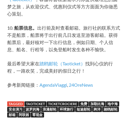
梦之旅，从欢迎仪式、优惠到仪式等方方面面为你做悉
心策划。
10.
船票信息。
出行前及时查看邮箱。旅行社的联系方式
不是船票，船票将于出行前几日发送至游客邮箱。获得
船票后，最好核对一下出行信息，例如日期、个人信
息、船名、行程等，以免登船时发生各种不愉快。
最后希望大家在
踏鸥邮轮（Taoticket）
找到心仪的行
程，一路欢笑，完成美好的假日之行！
参考新闻链接：
AgendaViaggi
,
24OreNews
TAGGED
TAOTICKET
TICKETCROCIERE
免费
加勒比海
地中海
安全演习
波罗的海
浪漫邮轮
环球旅行
短途邮轮
跨洋
踏鸥邮轮
邮箱
阿联酋
零现金