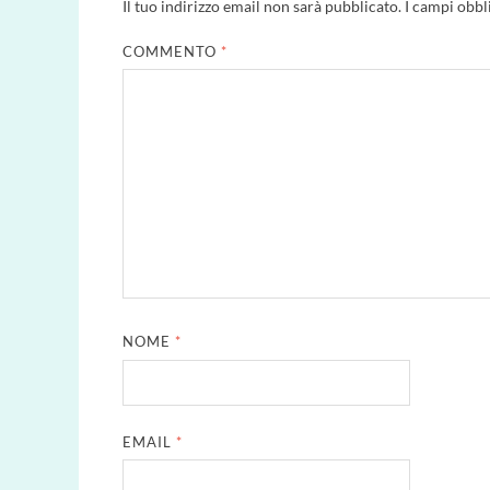
Il tuo indirizzo email non sarà pubblicato.
I campi obbl
COMMENTO
*
NOME
*
EMAIL
*