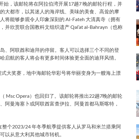
sa）开始，该邮轮将在阿拉伯湾开展17趟7 晚的邮轮行程，并
的大都市，以其迷人的海岸线、美味的美食、高耸的摩
能够参观令人印象深刻的 AI-Fateh 大清真寺（拥有
联合国教科文组织遗产 Qal’at al-Bahrayn（也称
亚岛、阿联酋和迪拜的停留。客人可以选择三个不同的登
哈启航的客人将会有更多时间体验更全面的迪拜风情。
​一级方程式大奖赛，地中海邮轮华彩号将华丽变身为一艘海上漂
Msc Opera）也回归了。该邮轮将推出22趟7晚的邮轮
、阿曼海塞卜或阿联酋富查伊拉、阿曼首都马斯喀特，
整个2023/24 年冬季航季提供客人从罗马和米兰搭乘阿
可以从意大利其他城市转机。