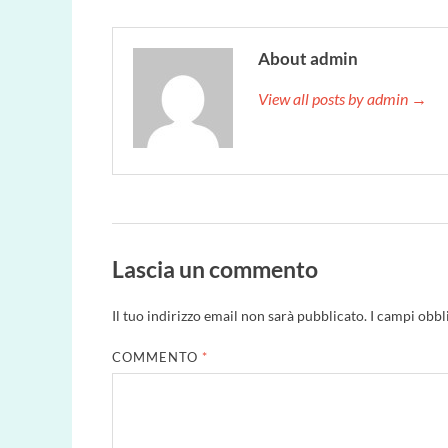
About admin
View all posts by admin →
Lascia un commento
Il tuo indirizzo email non sarà pubblicato.
I campi obbl
COMMENTO
*