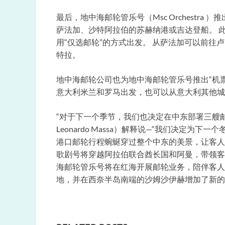
最后，地中海邮轮管乐号（Msc Orchestra
萨法加、沙特阿拉伯的苏赫纳港或吉达登船。 
用“仅选邮轮”的方式出发。 从萨法加可以前
特拉。
地中海邮轮公司也为地中海邮轮管乐号推出“机
意大利米兰和罗马出发，也可以从意大利其他城
“对于下一个季节，我们也决定在中东部署三艘邮
Leonardo Massa）解释说—“我们决定
港口邮轮行程蜿蜒穿过整个中东的美景，让客人
歌剧号将穿越阿拉伯联合酋长国和阿曼，带领客
海邮轮管乐号将在红海开展邮轮业务，陪伴客人
地，并在西奈半岛南端的沙姆沙伊赫增加了新的