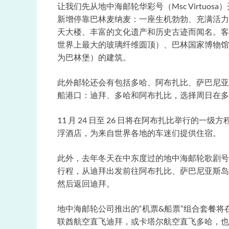
让我们先从地中海邮轮华彩号（Msc Virtuo
新增停靠巴林麦纳麦：一座生机勃勃、充满活力
天大楼、丰富的文化遗产和历史古迹而闻名。客人将
世界上最大的玻璃纤维圆顶）、巴林国家博物馆，并欣赏
为巴林堡）的建筑。
​此外邮轮还会有包括多哈、阿布扎比、萨巴尼
船港口：迪拜、多哈和阿布扎比，选择周日在多
11 月 24 日至 26 日将在阿布扎比举行的​
浮酒店，为来自世界各地的车迷们提供住宿。
此外，去年冬天在中东度过的地中海邮轮歌剧号（ 
行程，从迪拜出发前往阿布扎比、萨巴尼亚斯岛
然后返回迪拜。
地中海邮轮公司推出的“机票&船票”组合套餐将在
联酋航空直飞迪拜，或卡塔尔航空直飞多哈，也