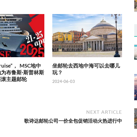
 Cruise”， MSC地中
坐邮轮去西地中海可以去哪儿
为布鲁斯·斯普林斯
玩？
摇滚主题邮轮
2024-06-03
NEXT ARTICLE
歌诗达邮轮公司一价全包促销活动火热进行中