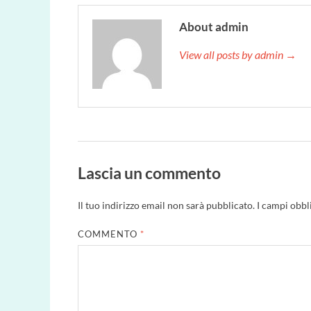
About admin
View all posts by admin →
Lascia un commento
Il tuo indirizzo email non sarà pubblicato.
I campi obbl
COMMENTO
*