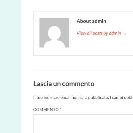
About admin
View all posts by admin →
Lascia un commento
Il tuo indirizzo email non sarà pubblicato.
I campi obbl
COMMENTO
*