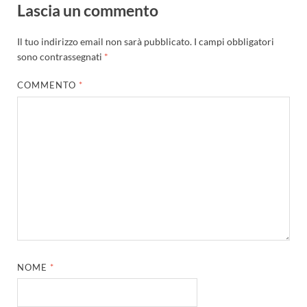
Lascia un commento
Il tuo indirizzo email non sarà pubblicato.
I campi obbligatori
sono contrassegnati
*
COMMENTO
*
NOME
*