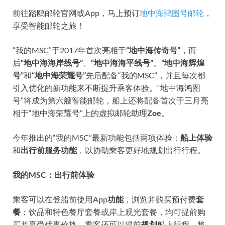
前往踏鸥邮轮官网或App，马上预订
地中海鸿图号邮轮
，
享受智能邮轮之旅！
“我的MSC”于2017年首次亮相于
“地中海传奇号”
，而
后
“地中海海岸线号”
、
“地中海海平线号”
、
“地中海辉煌
号”
和
“地中海荣耀号”
先后配备“我的MSC”，并且每次都
引入优化的新功能来不断提升乘客体验。“地中海鸿图
号”将成为第六艘智能邮轮，船上还将配备首次于三月亮
相于“地中海荣耀号”上的虚拟邮轮助理
Zoe
。
今年推出的“我的MSC”最新功能包括两项体验：
船上体验
和
出行前服务功能
，以协助乘客更好地规划出行行程。
我的MSC：出行前体验
乘客可以在登船前使用App
功能
，浏览并购买预付费
套
餐
：饮品和特色餐厅套餐或岸上观光套餐，均可提前购
买并享受优惠价格。乘客还可以提前
规划
船上行程，将