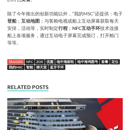
除了今年推出的创新功能以外，“我的MSC”还提供：电子
登船
；
互动地图
；与客舱电视或船上互动屏幕获取每天
安排，活动等，实时制定
行程
；
NFC互动手环
技术连接
船上各项服务，通过互动电子屏幕完成预订，打开舱门
等等。
TAGGED
NFC
ZOE
优惠
地中海邮轮
地中海鸿图号
套餐
定位
我的MSC
智能
聊天室
蓝牙手环
RELATED POSTS