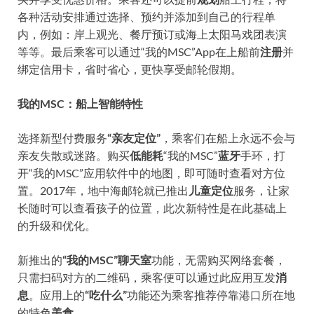
各种活动安排通过选择、预约并添加到自己的行程单
内，例如：岸上观光、餐厅预订或海上太阳马戏团表演
等等。最后乘客可以通过“我的MSC”App在上船前
注册
并
绑定信用卡，省时省心，更快享受邮轮假期。
我的MSC：船上智能特性
选择新型付费服务
“亲友定位”
，乘客们在船上永远不会与
亲友失散或迷路。购买
低能耗
“我的MSC”
蓝牙
手环，打
开“我的MSC”应用软件中的地图，即可随时查看对方位
置。2017年，地中海邮轮就已推出
儿童定位
服务，让家
长随时可以查看孩子的位置，此次新特性是在此基础上
的升级和优化。
新推出的
“我的MSC”聊天室
功能，无需购买网络套餐，
只需扫码对方的二维码，乘客便可以通过此应用互发
消
息
。应用上的
“
吃什么
”
功能还为乘客推荐停靠港口所在地
的特色
美食
。