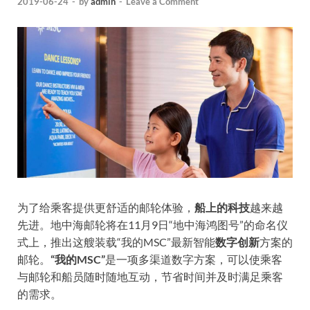
2019-06-24
-
by
admin
-
Leave a Comment
为了给乘客提供更舒适的邮轮体验，
船上的科技
越来越
先进。地中海邮轮将在11月9日“地中海鸿图号”的命名仪
式上，推出这艘装载“我的MSC”最新智能
数字创新
方案的
邮轮。
“
我的MSC
”
是一项多渠道数字方案，可以使乘客
与邮轮和船员随时随地互动，节省时间并及时满足乘客
的需求。