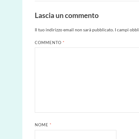
Lascia un commento
Il tuo indirizzo email non sarà pubblicato.
I campi obbl
COMMENTO
*
NOME
*