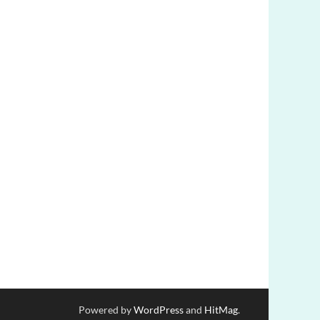
Powered by
WordPress
and
HitMag
.