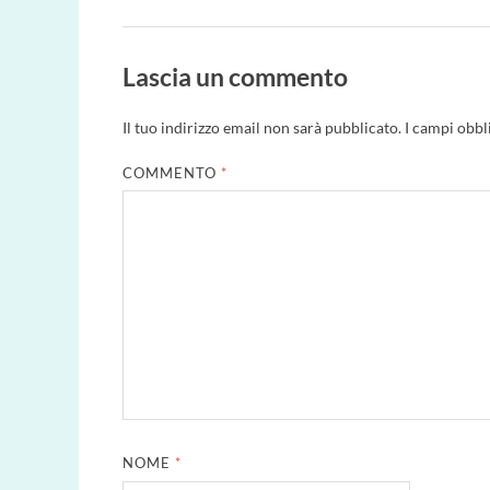
Lascia un commento
Il tuo indirizzo email non sarà pubblicato.
I campi obbl
COMMENTO
*
NOME
*