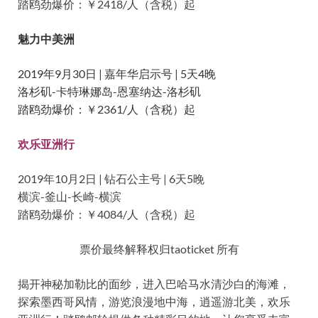
踏鸥劲爆价：￥2418/人（含税）起
魅力中美洲
2019年9月30日 | 嘉年华启示号 | 5天4晚
洛杉矶-卡特琳娜岛-恩塞纳达-洛杉矶
踏鸥劲爆价：￥2361/人（含税）起
欢乐亚洲行
2019年10月2日 | 钻石公主号 | 6天5晚
横滨-釜山-长崎-横滨
踏鸥劲爆价：￥4084/人（含税）起
票价最终解释权归taoticket 所有
揭开神秘加勒比的面纱，进入巴哈马水清沙白的海滩，
探索墨西哥风情，游览浪漫地中海，逍遥游北美，欢乐