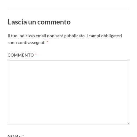
Lascia un commento
Il tuo indirizzo email non sarà pubblicato.
I campi obbligatori
sono contrassegnati
*
COMMENTO
*
NOME
*