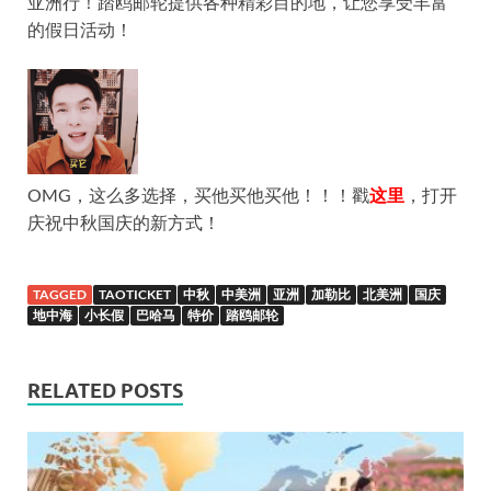
亚洲行！踏鸥邮轮提供各种精彩目的地，让您享受丰富
的假日活动！
OMG，这么多选择，买他买他买他！！！戳
这里
，打开
庆祝中秋国庆的新方式！
TAGGED
TAOTICKET
中秋
中美洲
亚洲
加勒比
北美洲
国庆
地中海
小长假
巴哈马
特价
踏鸥邮轮
RELATED POSTS