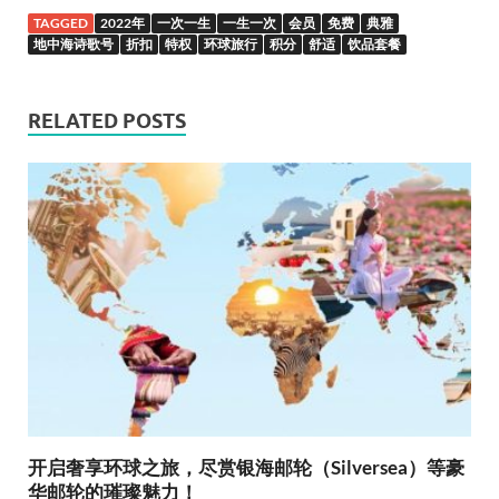
TAGGED
2022年
一次一生
一生一次
会员
免费
典雅
地中海诗歌号
折扣
特权
环球旅行
积分
舒适
饮品套餐
RELATED POSTS
开启奢享环球之旅，尽赏银海邮轮（Silversea）等豪
华邮轮的璀璨魅力！