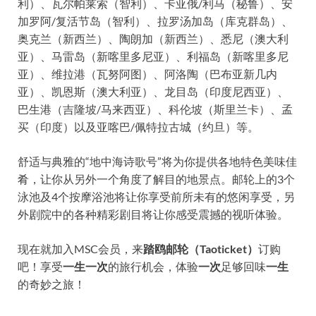
利）、瓦尔帕莱索（智利）、卡亚俄/利马（秘鲁）、安
加罗阿/复活节岛（智利）、拉罗汤加岛（库克群岛）、
奥克兰（新西兰）、陶朗加（新西兰）、悉尼（澳大利
亚）、马雷岛（新喀里多尼亚）、利福岛（新喀里多尼
亚）、维拉港（瓦努阿图）、阿洛陶（巴布亚新几内
亚）、凯恩斯（澳大利亚）、龙目岛（印度尼西亚）、
巴生港（吉隆坡/马来西亚）、科伦坡（斯里兰卡）、孟
买（印度）以及亚喀巴/佩特拉古城（约旦）等。
舒适与典雅的“地中海诗歌号”将为你提供各地特色美味佳
肴，让你从另外一个角度了解目的地景点。邮轮上的3个
泳池及4个按摩浴池将让你享受前所未有的悠闲享受，另
外剧院中的各种精彩剧目将让你感受震撼的视听体验。
现在就加入MSC会员，来
踏鸥邮轮（Taoticket）
订购
吧！享受
一生一次
的旅行机会，体验
一次
足够回味
一生
的奇妙之旅！