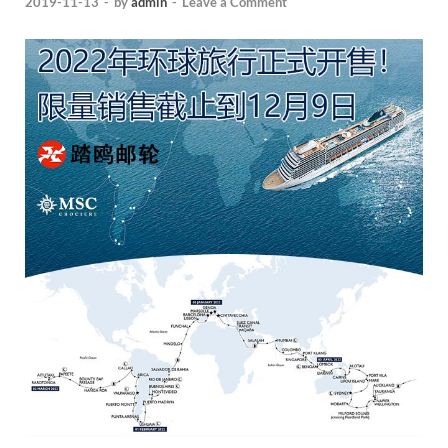
2019-11-13
-
by
admin
-
Leave a Comment