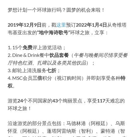
梦想计划一个环球旅行吗？圆梦的机会来啦！
2019年12月9日
前，戳
这里
预订
2022年1月4日
从奇维塔
韦基亚出发的
“地中海诗歌号”
环球之旅，立享：
1. 15个
免费
岸上游览活动；
2. Dine & Drink餐中
饮品套餐
（
午餐与晚餐间尽情享受餐
厅特色红酒、扎啤以及各类其他饮品
）；
3. 邮轮上清洗服务
七折
；
4. MSC会员
三倍
积分（视订购时间）并即刻享受各种
特
权
。
游览
24
个不同国家的
43
个绚丽景点，享受
117
天难忘的
环球之旅！
沿途游览的部分景点包括：马德林港（阿根廷）、乌斯
怀亚（阿根廷）、蓬塔阿雷纳斯（智利）、蒙特港（智